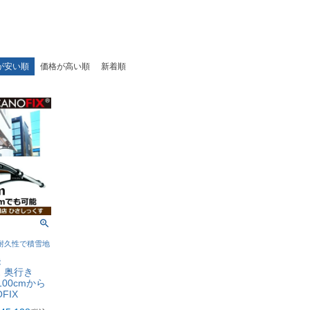
が安い順
価格が高い順
新着順
耐久性で積雪地
能
 奥行き
100cmから
FIX