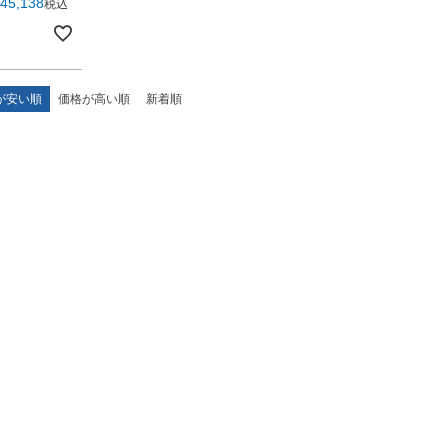
45,138
税込
が安い順
価格が高い順
新着順