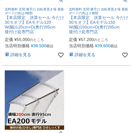
送料無料 玄関 勝手口 自転車置き場 屋根
送料無料 玄関 勝手口 自転車置き場 屋根
ボードの色は3種類
ボードの色は２種類
【本店限定 決算セール 今だけ
【本店限定 決算セール 今だけ
30％オフ】EAモデル120
30％オフ】EAモデル150
W(幅)120cm×D(奥行)95cm
W(幅)150cm×D(奥行)95cm
後付け庇専門店
後付け庇専門店
定価
¥
55,000
定価
¥
57,200
のところ
のところ
当店特別価格
¥
38,500
当店特別価格
¥
39,600
税込
税込
詳細を見る
詳細を見る