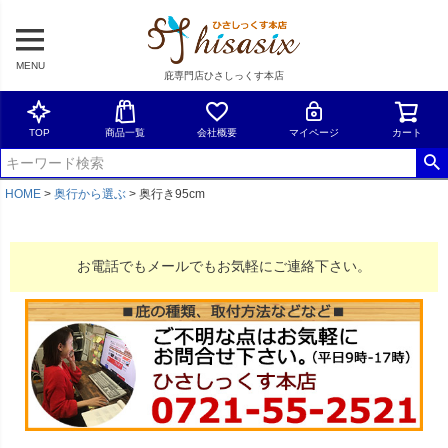
MENU
庇専門店ひさしっくす本店
TOP
商品一覧
会社概要
マイページ
カート
HOME
奥行から選ぶ
奥行き95cm
お電話でもメールでもお気軽にご連絡下さい。