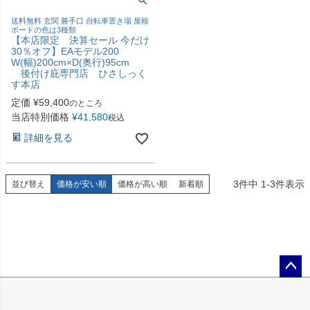
送料無料 玄関 勝手口 自転車置き場 屋根
ボードの色は3種類
【本店限定 決算セール 今だけ
30％オフ】EAモデル200
W(幅)200cm×D(奥行)95cm
後付け庇専門店 ひさしっく
す本店
定価
¥
59,400
のところ
当店特別価格
¥
41,580
税込
詳細を見る
3
件中
1
-
3
件表示
並び替え
価格が安い順
価格が高い順
新着順
ペー
ジト