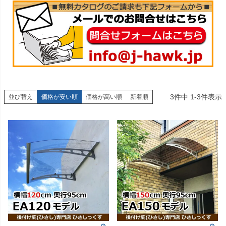
3
件中
1
-
3
件表示
並び替え
価格が安い順
価格が高い順
新着順