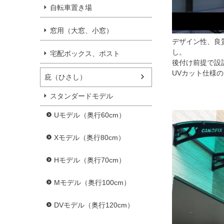
自転車置き場
窓用（大窓、小窓）
デザイン性、良
し。
宅配ボックス、ポスト
後付け前提で設
UVカット仕様
庇（ひさし）
スタンダードモデル
Uモデル（奥行60cm）
Xモデル（奥行80cm）
Hモデル（奥行70cm）
Mモデル（奥行100cm）
DVモデル（奥行120cm）