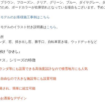
「ブラウン、フローズン、クリア、グリーン、ブルー、ダイヤグレー、ダ
のため、ボードカラーが在庫切れとなっている場合もございます。予め
スモデルのお客様施工事例はこちら
スモデルのイラスト付き説明書は
こちら
。
場所
ンダ、窓、掃き出し窓、勝手口、自転車置き場、ウッドデッキなど
付け「ひさし」
クス」シリーズの特徴
ベランダ等にも設置できる高強度設計なので積雪地方にも人気
は自由なので大きな施設等にも設置可能
開発され、簡単に組立可能
のお洒落なデザイン