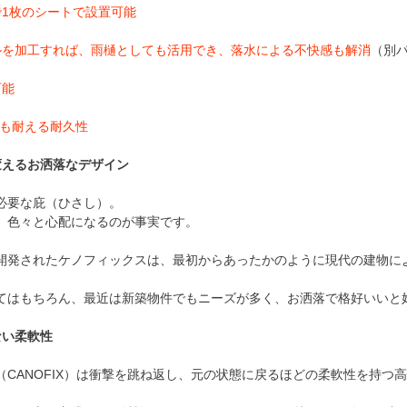
で1枚のシートで設置可能
ルを加工すれば、雨樋としても活用でき、落水による不快感も解消
（別
可能
gにも耐える耐久性
変えるお洒落なデザイン
必要な庇（ひさし）。
、色々と心配になるのが事実です。
開発されたケノフィックスは、最初からあったかのように現代の建物に
てはもちろん、最近は新築物件でもニーズが多く、お洒落で格好いいと
ない柔軟性
（CANOFIX）は衝撃を跳ね返し、元の状態に戻るほどの柔軟性を持つ