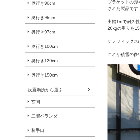
ブラケットの形や
奥行き90cm
された製品です
奥行き95cm
出幅1mで耐久
20kgの重りを
奥行き97cm
ケノフィックス
奥行き100cm
これが積雪の多
奥行き120cm
奥行き150cm
設置場所から選ぶ
玄関
二階ベランダ
勝手口