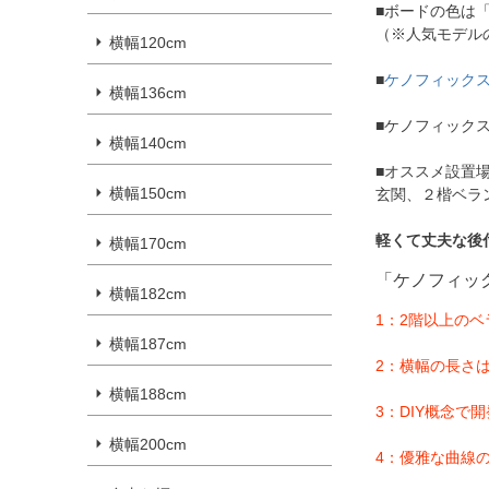
■ボードの色は
（※人気モデル
横幅120cm
■
ケノフィック
横幅136cm
■ケノフィック
横幅140cm
■オススメ設置
横幅150cm
玄関、２楷ベラ
軽くて丈夫な後
横幅170cm
「ケノフィッ
横幅182cm
1：2階以上の
横幅187cm
2：横幅の長さ
横幅188cm
3：DIY概念で
横幅200cm
4：優雅な曲線