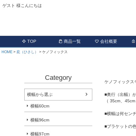
ゲスト 様こんにちは
TOP
商品一覧
会社概要
HOME
庇（ひさし）
ケノフィックス
Category
ケノフィックス
■奥行（出幅）が
横幅から選ぶ
（ 35cm、45c
横幅60cm
■横幅は何セン
横幅96cm
■ブラケットの
横幅97cm