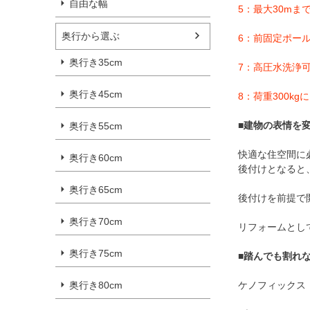
自由な幅
5：最大30mま
奥行から選ぶ
6：前固定ポー
奥行き35cm
7：高圧水洗浄
奥行き45cm
8：荷重300k
■
建物の表情を
奥行き55cm
快適な住空間に
奥行き60cm
後付けとなると
奥行き65cm
後付けを前提で
奥行き70cm
リフォームとし
奥行き75cm
■
踏んでも割れ
ケノフィックス
奥行き80cm