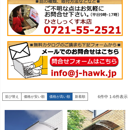
6
件中
1
-
6
件表示
並び替え
価格が安い順
価格が高い順
新着順