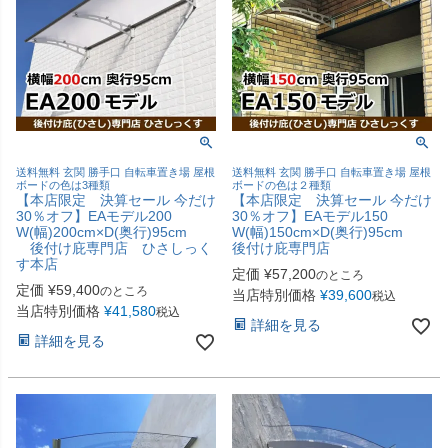
送料無料 玄関 勝手口 自転車置き場 屋根
送料無料 玄関 勝手口 自転車置き場 屋根
ボードの色は3種類
ボードの色は２種類
【本店限定 決算セール 今だけ
【本店限定 決算セール 今だけ
30％オフ】EAモデル200
30％オフ】EAモデル150
W(幅)200cm×D(奥行)95cm
W(幅)150cm×D(奥行)95cm
後付け庇専門店 ひさしっく
後付け庇専門店
す本店
定価
¥
57,200
のところ
定価
¥
59,400
のところ
当店特別価格
¥
39,600
税込
当店特別価格
¥
41,580
税込
詳細を見る
詳細を見る