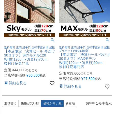
送料無料 玄関 勝手口 自転車置き場 屋根
送料無料 玄関 勝手口 自転車置き場 屋根
【本店限定 決算セール 今だけ
ブラケットの色は2種類
【本店限定 決算セール 今だけ
30％オフ】SKYモデル120
30％オフ】MAXモデル
W(幅)120cm×D(奥行)70cm
W(幅)120cm×D(奥行)90cm
後付け庇専門店
後付け庇専門店
定価
¥
44,000
のところ
定価
¥
39,600
のところ
当店特別価格
¥
30,800
税込
当店特別価格
¥
27,500
税込
詳細を見る
詳細を見る
6
件中
1
-
6
件表示
並び替え
価格が安い順
価格が高い順
新着順