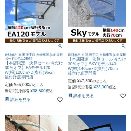
送料無料 玄関 勝手口 自転車置き場 屋根
送料無料 玄関 勝手口 自転車置き場 屋根
ボードの色は3種類
【本店限定 決算セール 今だけ
【本店限定 決算セール 今だけ
30％オフ】SKYモデル140
30％オフ】EAモデル120
W(幅)140cm×D(奥行)70cm
W(幅)120cm×D(奥行)95cm
後付け庇専門店
後付け庇専門店
定価
¥
47,300
のところ
定価
¥
55,000
のところ
当店特別価格
¥
33,000
税込
当店特別価格
¥
38,500
税込
詳細を見る
詳細を見る