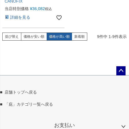
CANOFIX
当店特別価格
¥
36,082
税込
詳細を見る
9
件中
1
-
9
件表示
並び替え
価格が安い順
価格が高い順
新着順
ペー
ジト
ップ
■
店舗トップへ戻る
へ
■
「庇」カテゴリ一覧へ戻る
お支払い