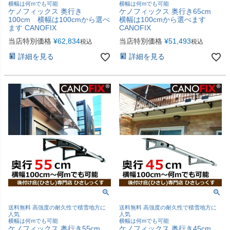
横幅は何mでも可能
横幅は何mでも可能
ケノフィックス 奥行き
ケノフィックス 奥行き65cm
100cm 横幅は100cmから選べ
横幅は100cmから選べます
ます CANOFIX
CANOFIX
当店特別価格
¥
62,834
当店特別価格
¥
51,493
税込
税込
詳細を見る
詳細を見る
送料無料 高強度の耐久性で積雪地方に
送料無料 高強度の耐久性で積雪地方に
人気
人気
横幅は何mでも可能
横幅は何mでも可能
ケノフィックス 奥行き55cm
ケノフィックス 奥行き45cm