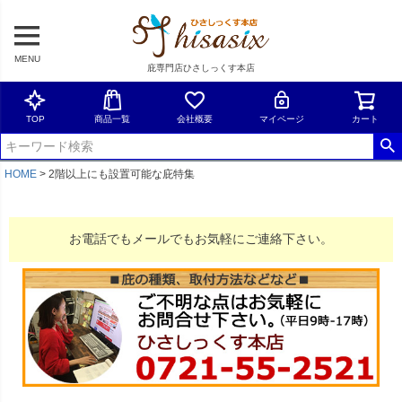
MENU
庇専門店ひさしっくす本店
TOP
商品一覧
会社概要
マイページ
カート
HOME
2階以上にも設置可能な庇特集
お電話でもメールでもお気軽にご連絡下さい。