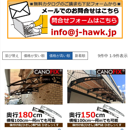
9
件中
1
-
9
件表示
並び替え
価格が安い順
価格が高い順
新着順