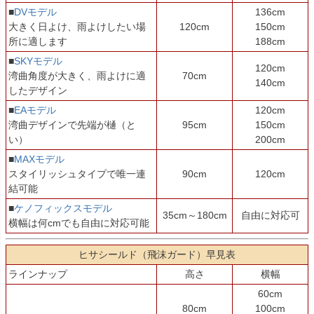
■
DVモデル
136cm
大きく日よけ、雨よけしたい場
120cm
150cm
所に適します
188cm
■
SKYモデル
120cm
湾曲角度が大きく、雨よけに適
70cm
140cm
したデザイン
■
EAモデル
120cm
湾曲デザインで先端が樋（と
95cm
150cm
い）
200cm
■
MAXモデル
スタイリッシュタイプで唯一連
90cm
120cm
結可能
■
ケノフィックスモデル
35cm～180cm
自由に対応可
横幅は何cmでも自由に対応可能
ヒサシールド（飛沫ガード）早見表
ラインナップ
高さ
横幅
60cm
80cm
100cm