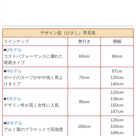
デザイン庇（ひさし）早見表
ラインナップ
奥行き
横幅
■
Uモデル
コストパフォーマンスに優れた
60cm
96cm
簡易タイプ
■
Hモデル
97cm
ボードのカーブがやや強く雨よ
70cm
120cm
けタイプ
140cm
120cm
■
Xモデル
136cm
80cm
デザイン性が高く女性に人気
150cm
187cm
120cm
■
Mモデル
100cm
150cm
アルミ製のブラケットで高強度
188cm