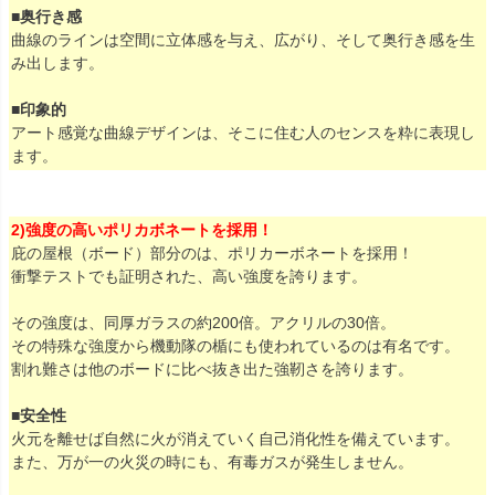
■奥行き感
曲線のラインは空間に立体感を与え、広がり、そして奥行き感を生
み出します。
■印象的
アート感覚な曲線デザインは、そこに住む人のセンスを粋に表現し
ます。
2)強度の高いポリカボネートを採用！
庇の屋根（ボード）部分のは、ポリカーボネートを採用！
衝撃テストでも証明された、高い強度を誇ります。
その強度は、同厚ガラスの約200倍。アクリルの30倍。
その特殊な強度から機動隊の楯にも使われているのは有名です。
割れ難さは他のボードに比べ抜き出た強靭さを誇ります。
■安全性
火元を離せば自然に火が消えていく自己消化性を備えています。
また、万が一の火災の時にも、有毒ガスが発生しません。