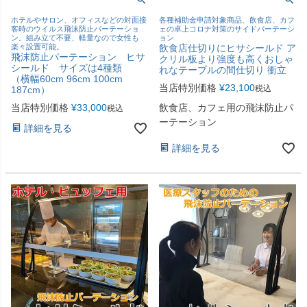
ホテルやサロン、オフィスなどの対面接
各種補助金申請対象商品、飲食店、カフ
客時のウイルス飛沫防止パーテーショ
ェの卓上コロナ対策のサイドパーテーシ
ン。組み立て不要、軽量なので女性も
ョン
楽々設置可能。
飲食店仕切りにヒサシールド ア
飛沫防止パーテーション ヒサ
クリル板より強度も高くおしゃ
シールド サイズは4種類
れなテーブルの間仕切り 衝立
（横幅60cm 96cm 100cm
当店特別価格
¥
23,100
税込
187cm）
当店特別価格
¥
33,000
飲食店、カフェ用の飛沫防止パ
税込
ーテーション
詳細を見る
詳細を見る