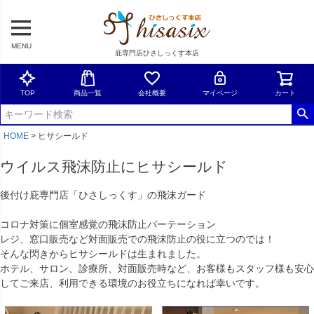
MENU
庇専門店ひさしっくす本店
TOP
商品一覧
会社概要
マイページ
カート
HOME
ヒサシールド
ウイルス飛沫防止にヒサシールド
後付け庇専門店「ひさしっくす」の飛沫ガード
コロナ対策に個室感覚の飛沫防止パーテーション
レジ、窓口販売など対面販売での飛沫防止の役に立つのでは！
そんな閃きからヒサシールドは生まれました。
ホテル、サロン、診療所、対面販売時など、お客様もスタッフ様も安心
してご来店、利用できる環境のお役立ちになれば幸いです。