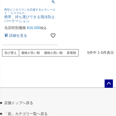
男性ビジネスマンを応援するヒサシール
ド「 ビスマルク」
携帯、持ち運びできる飛沫防止
パーテーション
当店特別価格
¥
16,500
税込
詳細を見る
5
件中
1
-
5
件表示
並び替え
価格が安い順
価格が高い順
新着順
ペー
ジト
ップ
■
店舗トップへ戻る
へ
■
「庇」カテゴリ一覧へ戻る