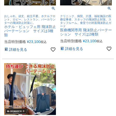
おしゃれ、頑丈、組立不要。ホテルフロ
クリニック、病院、介護、福祉施設の医
ント、ロビー、レストラン、バーカウン
療従事者、スタッフの飛沫防止対策。ス
ターの飛沫防止対策に。
タッフルーム、食堂での対面飛沫防止ガ
ホテル・ビュッフェ用 飛沫防止
ード
医療機関専用 飛沫防止パーテー
パーテーション サイズは3種
ション サイズは2種類
類
当店特別価格
¥
23,100
税込
当店特別価格
¥
23,100
税込
詳細を見る
詳細を見る