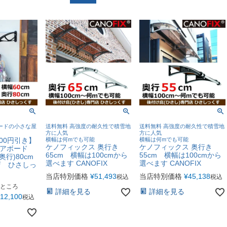
ードの小さな屋
送料無料 高強度の耐久性で積雪地
送料無料 高強度の耐久性で積雪地
方に人気
方に人気
000円引き】
横幅は何mでも可能
横幅は何mでも可能
ケノフィックス 奥行き
ケノフィックス 奥行き
クリアボード
65cm 横幅は100cmから
55cm 横幅は100cmから
(奥行)80cm
選べます CANOFIX
選べます CANOFIX
店 ひさしっ
当店特別価格
¥
51,493
当店特別価格
¥
45,138
税込
税込
ところ
詳細を見る
詳細を見る
12,100
税込