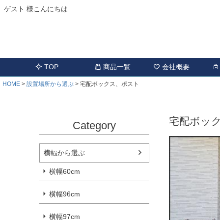
ゲスト 様こんにちは
TOP
商品一覧
会社概要
HOME
設置場所から選ぶ
宅配ボックス、ポスト
宅配ボッ
Category
横幅から選ぶ
横幅60cm
横幅96cm
横幅97cm