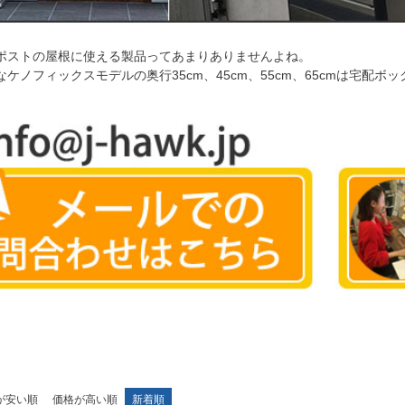
ポストの屋根に使える製品ってあまりありませんよね。
ケノフィックスモデルの奥行35cm、45cm、55cm、65cmは宅配
が安い順
価格が高い順
新着順