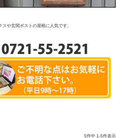
ボックスや玄関ポストの屋根に人気です。
5
件中
1
-
5
件表示