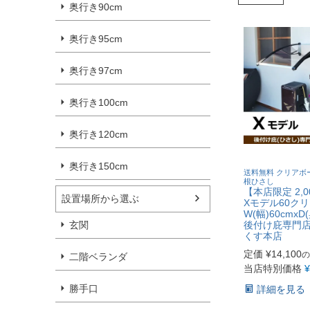
奥行き90cm
奥行き95cm
奥行き97cm
奥行き100cm
奥行き120cm
奥行き150cm
送料無料 クリアボ
根ひさし
【本店限定 2,
設置場所から選ぶ
Xモデル60
W(幅)60cmxD
後付け庇専門
玄関
くす本店
定価
¥
14,100
の
二階ベランダ
当店特別価格
¥
勝手口
詳細を見る