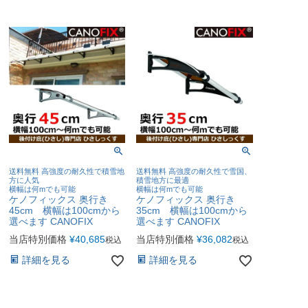
送料無料 高強度の耐久性で積雪地
送料無料 高強度の耐久性で雪国、
方に人気
積雪地方に最適
横幅は何mでも可能
横幅は何mでも可能
ケノフィックス 奥行き
ケノフィックス 奥行き
45cm 横幅は100cmから
35cm 横幅は100cmから
選べます CANOFIX
選べます CANOFIX
当店特別価格
¥
40,685
当店特別価格
¥
36,082
税込
税込
詳細を見る
詳細を見る