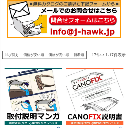
17
件中
1
-
17
件表示
並び替え
価格が安い順
価格が高い順
新着順