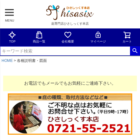
MENU
庇専門店ひさしっくす本店
TOP
商品一覧
会社概要
マイページ
カート
HOME
各種説明書・図面
お電話でもメールでもお気軽にご連絡下さい。