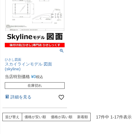
ひさし図面
スカイラインモデル 図面
(skyline)
当店特別価格
¥
0
税込
在庫切れ
詳細を見る
17
件中
1
-
17
件表示
並び替え
価格が安い順
価格が高い順
新着順