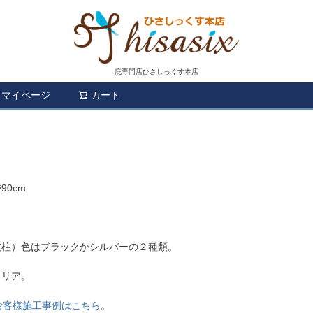
庇専門店ひさしっくす本店
マイページ
カート
検索
90cm
支柱）色はブラックかシルバーの２種類。
クリア。
お客様施工事例はこちら。