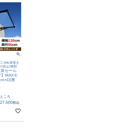
口 自転車置き
トの色は2種類
決算セール
フ】MAXモ
cm×D(奥
店
ところ
27,500
税込