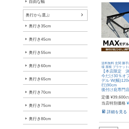
自由な幅
奥行から選ぶ
奥行き35cm
奥行き45cm
奥行き55cm
送料無料 玄関 勝手
奥行き60cm
場 屋根 ブラケッ
【本店限定 
今だけ30％オ
奥行き65cm
デル W(幅)120
行)90cm
後付け庇専門
奥行き70cm
定価
¥
39,600
の
当店特別価格
¥
奥行き75cm
詳細を見る
奥行き80cm