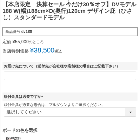
【本店限定 決算セール 今だけ30％オフ】DVモデル
188 W(幅)188cm×D(奥行)120cm デザイン庇（ひさ
し）スタンダードモデル
商品番号
dv188
定価
¥
55,000
のところ
¥
38,500
当店特別価格
税込
お届け先について（送付先が会社様や店舗様の場合はご記載下さい）
取付金具は必要ですか
(
取付金具が必要な場合は、プルダウンよりご選択ください。
必
須
)
ボードの色を選択