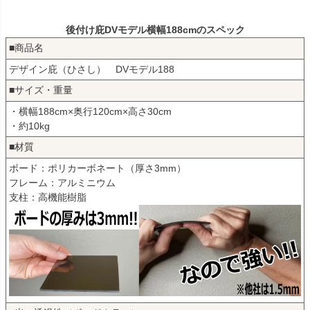
後付け庇DVモデル横幅188cmのスペック
■商品名
デザイン庇（ひさし） DVモデル188
■サイズ・重量
・横幅188cm×奥行120cm×高さ30cm
・約10kg
■材質
ボード：ポリカーボネート（厚さ3mm）
フレーム：アルミニウム
支柱：高機能樹脂