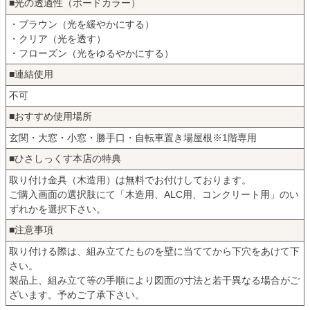
■光の透過性（ボードカラー）
・ブラウン（光を緩やかにする）
・クリア（光を透す）
・フローズン（光をゆるやかにする）
■連結使用
不可
■おすすめ使用場所
玄関・大窓・小窓・勝手口・自転車置き場屋根※1階専用
■ひさしっくす本店の特典
取り付け金具（木造用）は無料でお付けしております。
ご購入画面の選択肢にて「木造用、ALC用、コンクリート用」のい
ずれかを選択下さい。
■注意事項
取り付ける際は、組み立てたものを壁に当ててから下穴をあけて下
さい。
製品上、組み立て等の手順により図面の寸法と若干異なる場合がご
ざいます。予めご了承下さい。