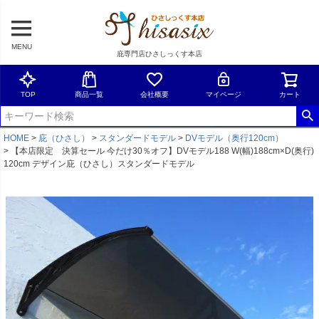
MENU
庇専門店ひさしっくす本店
TOP
商品一覧
会社概要
マイページ
カート
HOME
庇（ひさし）
スタンダードモデル
DVモデル（奥行120cm）
【本店限定 決算セール 今だけ30％オフ】DVモデル188 W(幅)188cm×D(奥行)
120cm デザイン庇（ひさし）スタンダードモデル