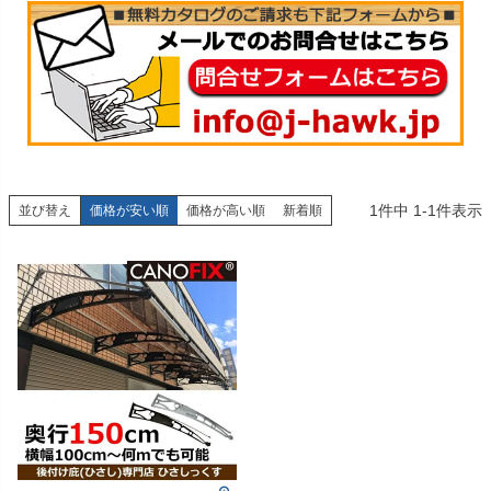
1
件中
1
-
1
件表示
並び替え
価格が安い順
価格が高い順
新着順