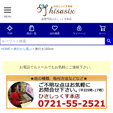
MENU
庇専門店ひさしっくす本店
TOP
商品一覧
会社概要
マイページ
カート
HOME
奥行から選ぶ
奥行き150cm
お電話でもメールでもお気軽にご連絡下さい。