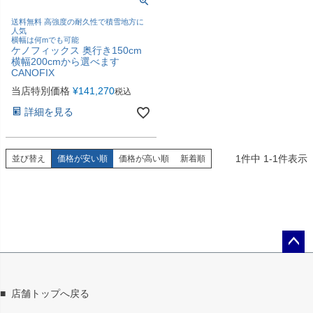
送料無料 高強度の耐久性で積雪地方に
人気
横幅は何mでも可能
ケノフィックス 奥行き150cm
横幅200cmから選べます
CANOFIX
当店特別価格
¥
141,270
税込
詳細を見る
1
件中
1
-
1
件表示
並び替え
価格が安い順
価格が高い順
新着順
ペー
ジト
ップ
■
店舗トップへ戻る
へ