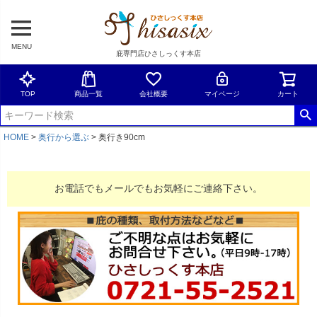
MENU
庇専門店ひさしっくす本店
TOP
商品一覧
会社概要
マイページ
カート
HOME
奥行から選ぶ
奥行き90cm
お電話でもメールでもお気軽にご連絡下さい。