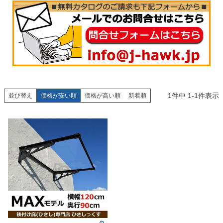
1
件中
1
-
1
件表示
並び替え
価格が安い順
価格が高い順
新着順