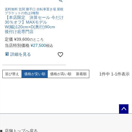
送料無料 玄関 勝手口 自転車置き場 屋根
ブラケットの色は2種類
【本店限定 決算セール 今だけ
30％オフ】MAXモデル
W(幅)120cm×D(奥行)90cm
後付け庇専門店
定価
¥
39,600
のところ
当店特別価格
¥
27,500
税込
詳細を見る
1
件中
1
-
1
件表示
並び替え
価格が安い順
価格が高い順
新着順
ペー
ジト
ップ
■
店舗トップへ戻る