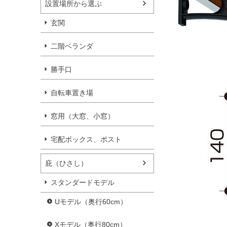
設置場所から選ぶ
玄関
二階ベランダ
勝手口
自転車置き場
窓用（大窓、小窓）
宅配ボックス、ポスト
庇（ひさし）
スタンダードモデル
Uモデル（奥行60cm）
Xモデル（奥行80cm）