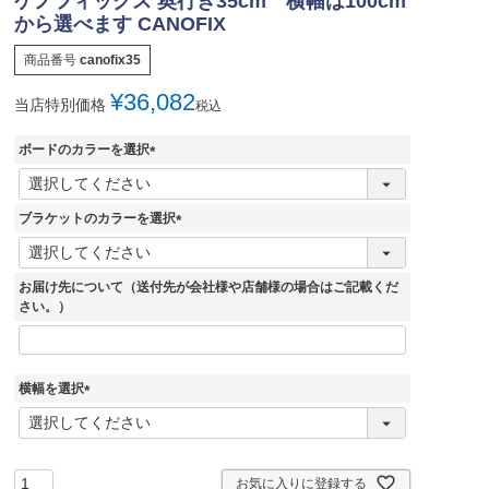
ケノフィックス 奥行き35cm 横幅は100cm
から選べます CANOFIX
商品番号
canofix35
¥
36,082
当店特別価格
税込
ボードのカラーを選択
(
必
須
ブラケットのカラーを選択
)
(
必
須
お届け先について（送付先が会社様や店舗様の場合はご記載くだ
)
さい。）
横幅を選択
(
必
須
)
お気に入りに登録する