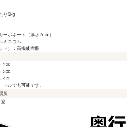
たり5kg
カーボネート（厚さ2mm）
ルミニウム
ット）：高機能樹脂
：2本
：3本
：4本
ートルでも可能です。
場所
、窓