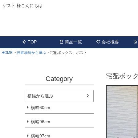
ゲスト 様こんにちは
TOP
商品一覧
会社概要
HOME
設置場所から選ぶ
宅配ボックス、ポスト
宅配ボッ
Category
横幅から選ぶ
横幅60cm
横幅96cm
横幅97cm