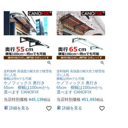
送料無料 高強度の耐久性で積雪地
送料無料 高強度の耐久性で積雪地
方に人気
方に人気
横幅は何mでも可能
横幅は何mでも可能
ケノフィックス 奥行き
ケノフィックス 奥行き
55cm 横幅は100cmから
65cm 横幅は100cmから
選べます CANOFIX
選べます CANOFIX
当店特別価格
¥
45,138
当店特別価格
¥
51,493
税込
税込
詳細を見る
詳細を見る