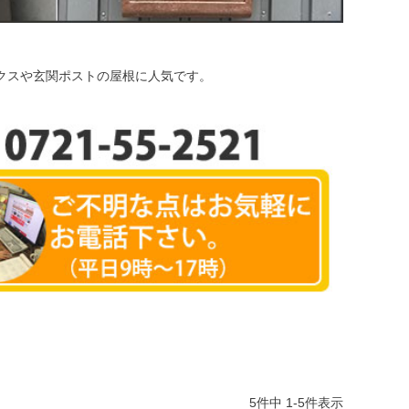
ボックスや玄関ポストの屋根に人気です。
5
件中
1
-
5
件表示