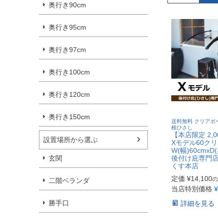
奥行き90cm
奥行き95cm
奥行き97cm
奥行き100cm
奥行き120cm
奥行き150cm
送料無料 クリアボ
根ひさし
【本店限定 2,
設置場所から選ぶ
Xモデル60
W(幅)60cmxD
後付け庇専門
玄関
くす本店
定価
¥
14,100
の
二階ベランダ
当店特別価格
¥
勝手口
詳細を見る