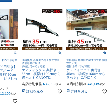
ードの小さな屋
送料無料 高強度の耐久性で雪国、
送料無料 高強度の耐久性で積雪地
積雪地方に最適
方に人気
000円引き】
横幅は何mでも可能
横幅は何mでも可能
ケノフィックス 奥行き
ケノフィックス 奥行き
クリアボード
35cm 横幅は100cmから
45cm 横幅は100cmから
(奥行)80cm
選べます CANOFIX
選べます CANOFIX
店 ひさしっ
当店特別価格
¥
36,082
当店特別価格
¥
40,685
税込
税込
ところ
詳細を見る
詳細を見る
12,100
税込