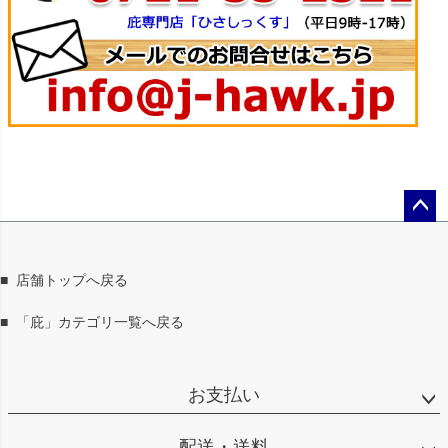
ペー
ジト
ップ
■
店舗トップへ戻る
へ
■
「庇」カテゴリ一覧へ戻る
お支払い
配送・送料