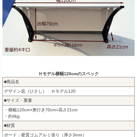
Ｈモデル横幅120cmのスペック
■商品名
デザイン庇（ひさし） Ｈモデル120
■サイズ・重量
・横幅120cm×奥行き70cm×高さ21cm
・約4kg
■材質
ボード：硬質ゴムアルミ張り（厚さ3mm）