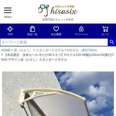
MENU
庇専門店ひさしっくす本店
TOP
商品一覧
会社概要
マイページ
カート
HOME
庇（ひさし）
スタンダードモデル
Hモデル（奥行70cm）
【本店限定 決算セール 今だけ30％オフ】Hモデル120 W(幅)120cm×D(奥行)7
0cm デザイン庇（ひさし）スタンダードモデル