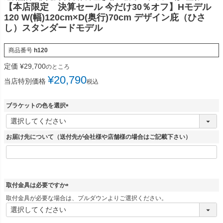
【本店限定 決算セール 今だけ30％オフ】Hモデル
120 W(幅)120cm×D(奥行)70cm デザイン庇（ひさ
し）スタンダードモデル
商品番号
h120
定価
¥
29,700
のところ
¥
20,790
当店特別価格
税込
ブラケットの色を選択
(
必
須
お届け先について（送付先が会社様や店舗様の場合はご記載下さい）
)
取付金具は必要ですか
(
取付金具が必要な場合は、プルダウンよりご選択ください。
必
須