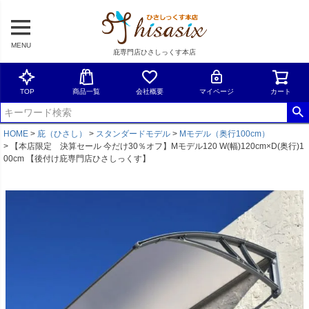
MENU
庇専門店ひさしっくす本店
TOP
商品一覧
会社概要
マイページ
カート
HOME
庇（ひさし）
スタンダードモデル
Mモデル（奥行100cm）
【本店限定 決算セール 今だけ30％オフ】Mモデル120 W(幅)120cm×D(奥行)1
00cm 【後付け庇専門店ひさしっくす】