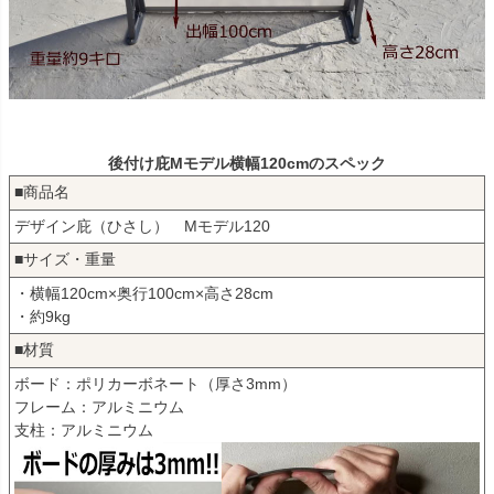
後付け庇Mモデル横幅120cmのスペック
■商品名
デザイン庇（ひさし） Mモデル120
■サイズ・重量
・横幅120cm×奥行100cm×高さ28cm
・約9kg
■材質
ボード：ポリカーボネート（厚さ3mm）
フレーム：アルミニウム
支柱：アルミニウム