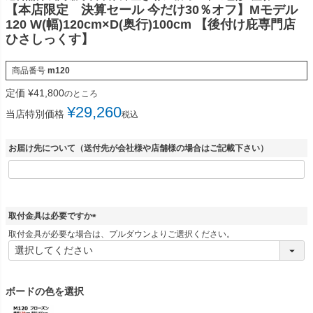
【本店限定 決算セール 今だけ30％オフ】Mモデル
120 W(幅)120cm×D(奥行)100cm 【後付け庇専門店
ひさしっくす】
商品番号
m120
定価
¥
41,800
のところ
¥
29,260
当店特別価格
税込
お届け先について（送付先が会社様や店舗様の場合はご記載下さい）
取付金具は必要ですか
(
取付金具が必要な場合は、プルダウンよりご選択ください。
必
須
)
ボードの色を選択