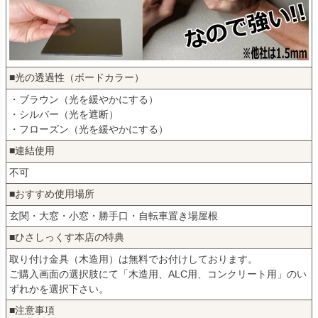
■光の透過性（ボードカラー）
・ブラウン（光を緩やかにする）
・シルバー（光を遮断）
・フローズン（光を緩やかにする）
■連結使用
不可
■おすすめ使用場所
玄関・大窓・小窓・勝手口・自転車置き場屋根
■ひさしっくす本店の特典
取り付け金具（木造用）は無料でお付けしております。
ご購入画面の選択肢にて「木造用、ALC用、コンクリート用」のい
ずれかを選択下さい。
■注意事項