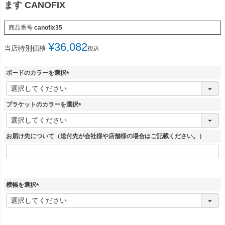
ます CANOFIX
商品番号
canofix35
¥
36,082
当店特別価格
税込
ボードのカラーを選択
(
必
須
ブラケットのカラーを選択
)
(
必
須
お届け先について（送付先が会社様や店舗様の場合はご記載ください。）
)
横幅を選択
(
必
須
)