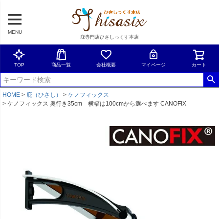
MENU
庇専門店ひさしっくす本店
TOP
商品一覧
会社概要
マイページ
カート
HOME
庇（ひさし）
ケノフィックス
ケノフィックス 奥行き35cm 横幅は100cmから選べます CANOFIX