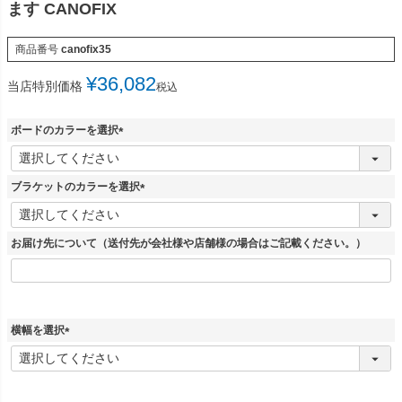
ます CANOFIX
商品番号
canofix35
¥
36,082
当店特別価格
税込
ボードのカラーを選択
(
必
須
ブラケットのカラーを選択
)
(
必
須
お届け先について（送付先が会社様や店舗様の場合はご記載ください。）
)
横幅を選択
(
必
須
)