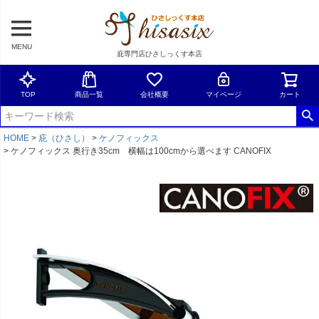
MENU
庇専門店ひさしっくす本店
TOP
商品一覧
会社概要
マイページ
カート
HOME
庇（ひさし）
ケノフィックス
ケノフィックス 奥行き35cm 横幅は100cmから選べます CANOFIX