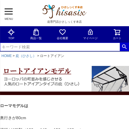
MENU
庇専門店ひさしっくす本店
TOP
商品一覧
会社概要
マイページ
カート
HOME
庇（ひさし）
ロートアイアン
ローマモデルは
奥行きが80cm