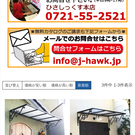
3
件中
1
-
3
件表示
並び替え
価格が安い順
価格が高い順
新着順