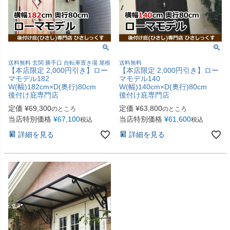
送料無料 玄関 勝手口 自転車置き場 屋根
送料無料
【本店限定 2,000円引き】ロー
【本店限定 2,000円引き】ロー
マモデル182
マモデル140
W(幅)182cm×D(奥行)80cm
W(幅)140cm×D(奥行)80cm
後付け庇専門店
後付け庇専門店
定価
¥
69,300
定価
¥
63,800
のところ
のところ
当店特別価格
¥
67,100
当店特別価格
¥
61,600
税込
税込
詳細を見る
詳細を見る