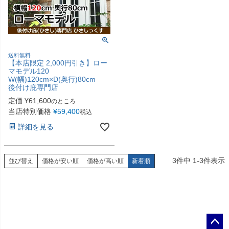
送料無料
【本店限定 2,000円引き】ロー
マモデル120
W(幅)120cm×D(奥行)80cm
後付け庇専門店
定価
¥
61,600
のところ
当店特別価格
¥
59,400
税込
詳細を見る
3
件中
1
-
3
件表示
並び替え
価格が安い順
価格が高い順
新着順