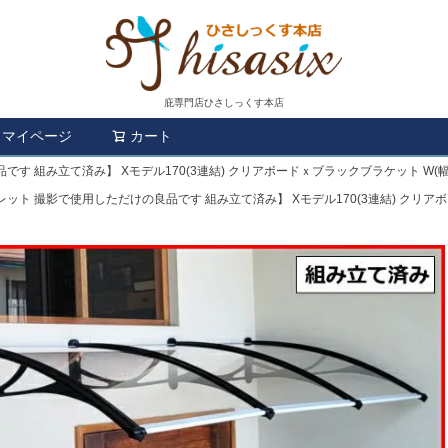
庇専門店ひさしっくす本店
マイページ
カート
検索
 組み立て済み】 Xモデル170(3連結) クリアボードｘブラックブラケット W(幅)17
ット 撮影で使用しただけの良品です 組み立て済み】 Xモデル170(3連結) クリアボード