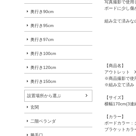
写真撮影で使用
ボードに少し傷
奥行き90cm
組み立て済みな
奥行き95cm
奥行き97cm
奥行き100cm
【商品名】
奥行き120cm
アウトレット Xモ
※商品撮影で使
奥行き150cm
※組み立て済み
設置場所から選ぶ
【サイズ】
横幅170cm(3
玄関
【カラー】
二階ベランダ
ボードカラー：
ブラケットカラ
勝手口