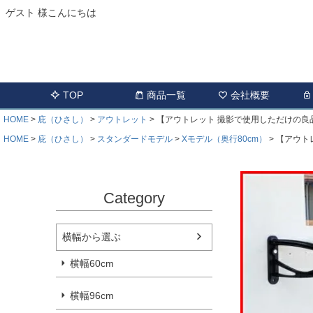
ゲスト 様こんにちは
TOP
商品一覧
会社概要
HOME
庇（ひさし）
アウトレット
【アウトレット 撮影で使用しただけの良品です
HOME
庇（ひさし）
スタンダードモデル
Xモデル（奥行80cm）
【アウトレ
Category
横幅から選ぶ
横幅60cm
横幅96cm