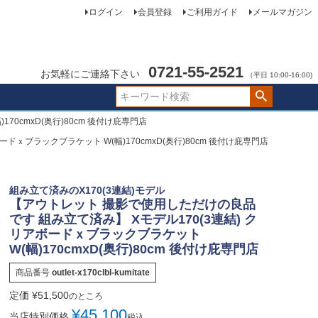
ログイン
会員登録
ご利用ガイド
メールマガジン
0721-55-2521
お気軽にご連絡下さい
（平日 10:00-16:00)
0cmxD(奥行)80cm 後付け庇専門店
ｘブラックブラケット W(幅)170cmxD(奥行)80cm 後付け庇専門店
組み立て済みのX170(3連結)モデル
【アウトレット 撮影で使用しただけの良品
です 組み立て済み】 Xモデル170(3連結) ク
リアボードｘブラックブラケット
W(幅)170cmxD(奥行)80cm 後付け庇専門店
商品番号
outlet-x170clbl-kumitate
定価
¥
51,500
のところ
¥
45,100
当店特別価格
税込