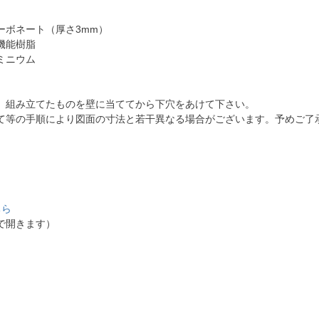
ーボネート（厚さ3mm）
機能樹脂
ミニウム
、組み立てたものを壁に当ててから下穴をあけて下さい。
て等の手順により図面の寸法と若干異なる場合がございます。予めご了
ちら
で開きます）