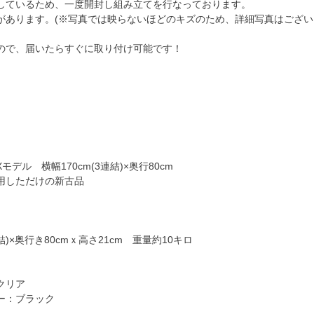
しているため、一度開封し組み立てを行なっております。
があります。(※写真では映らないほどのキズのため、詳細写真はござい
ので、届いたらすぐに取り付け可能です！
デル 横幅170cm(3連結)×奥行80cm
用しただけの新古品
連結)×奥行き80cmｘ高さ21cm 重量約10キロ
クリア
ー：ブラック