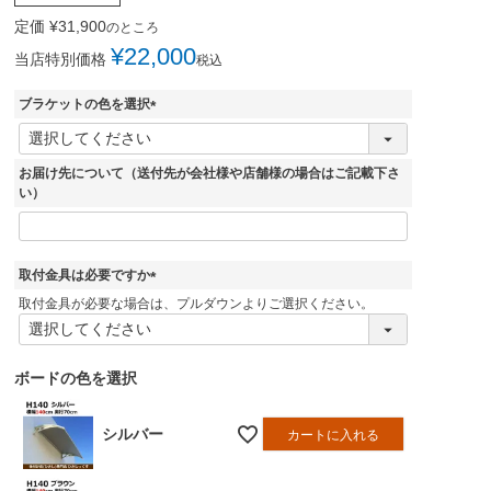
定価
¥
31,900
のところ
¥
22,000
当店特別価格
税込
ブラケットの色を選択
(
必
須
お届け先について（送付先が会社様や店舗様の場合はご記載下さ
)
い）
取付金具は必要ですか
(
取付金具が必要な場合は、プルダウンよりご選択ください。
必
須
)
ボードの色を選択
シルバー
カートに入れる