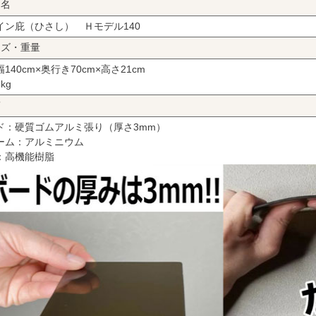
品名
イン庇（ひさし） Ｈモデル140
イズ・重量
140cm×奥行き70cm×高さ21cm
kg
質
ド：硬質ゴムアルミ張り（厚さ3mm）
ーム：アルミニウム
：高機能樹脂