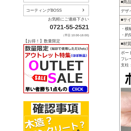
■商
コーティングBOSS
デザ
お気軽にご連絡下さい
■サ
0721-55-2521
・横幅
・約5
（平日 10:00-16:00)
【お得！】数量限定
■材
ボー
フレ
支柱