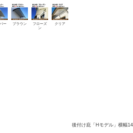
バー
ブラウン
フローズ
クリア
ン
後付け庇「Hモデル」横幅14