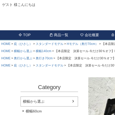
ゲスト 様こんにちは
TOP
商品一覧
会社概要
HOME
庇（ひさし）
スタンダードモデル
Hモデル（奥行70cm）
【本店限定
HOME
横幅から選ぶ
横幅140cm
【本店限定 決算セール 今だけ30％オフ】Hモ
HOME
奥行から選ぶ
奥行き70cm
【本店限定 決算セール 今だけ30％オフ】Hモ
HOME
庇（ひさし）
スタンダードモデル
【本店限定 決算セール 今だけ30％
Category
横幅から選ぶ
横幅60cm