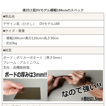
後付け庇DVモデル横幅188cmのスペック
■商品名
デザイン庇（ひさし） DVモデル188
■サイズ・重量
・横幅188cm×奥行120cm×高さ30cm
・約10kg
■材質
ボード：ポリカーボネート（厚さ3mm）
フレーム：アルミニウム
支柱：高機能樹脂