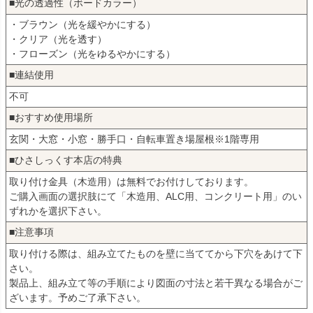
■光の透過性（ボードカラー）
・ブラウン（光を緩やかにする）
・クリア（光を透す）
・フローズン（光をゆるやかにする）
■連結使用
不可
■おすすめ使用場所
玄関・大窓・小窓・勝手口・自転車置き場屋根※1階専用
■ひさしっくす本店の特典
取り付け金具（木造用）は無料でお付けしております。
ご購入画面の選択肢にて「木造用、ALC用、コンクリート用」のい
ずれかを選択下さい。
■注意事項
取り付ける際は、組み立てたものを壁に当ててから下穴をあけて下
さい。
製品上、組み立て等の手順により図面の寸法と若干異なる場合がご
ざいます。予めご了承下さい。