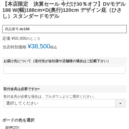
【本店限定 決算セール 今だけ30％オフ】DVモデル
188 W(幅)188cm×D(奥行)120cm デザイン庇（ひさ
し）スタンダードモデル
商品番号
dv188
定価
¥
55,000
のところ
¥
38,500
当店特別価格
税込
お届け先について（送付先が会社様や店舗様の場合はご記載下さい）
取付金具は必要ですか
(
取付金具が必要な場合は、プルダウンよりご選択ください。
必
須
)
ボードの色を選択