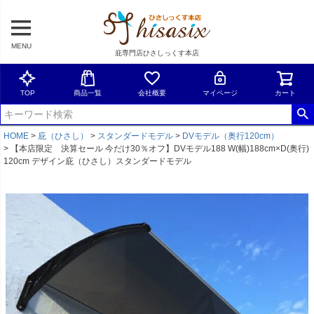
MENU
庇専門店ひさしっくす本店
TOP
商品一覧
会社概要
マイページ
カート
HOME
庇（ひさし）
スタンダードモデル
DVモデル（奥行120cm）
【本店限定 決算セール 今だけ30％オフ】DVモデル188 W(幅)188cm×D(奥行)
120cm デザイン庇（ひさし）スタンダードモデル