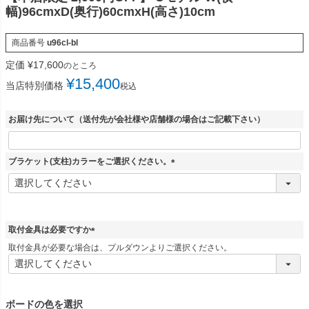
幅)96cmxD(奥行)60cmxH(高さ)10cm
商品番号
u96cl-bl
定価
¥
17,600
のところ
¥
15,400
当店特別価格
税込
お届け先について（送付先が会社様や店舗様の場合はご記載下さい）
ブラケット(支柱)カラーをご選択ください。
(
必
須
)
取付金具は必要ですか
(
取付金具が必要な場合は、プルダウンよりご選択ください。
必
須
)
ボードの色を選択