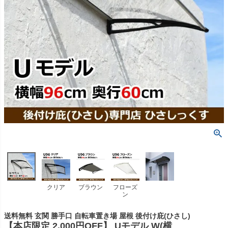
クリア
ブラウン
フローズ
ン
送料無料 玄関 勝手口 自転車置き場 屋根 後付け庇(ひさし)
【本店限定 2,000円OFF】 Uモデル W(横