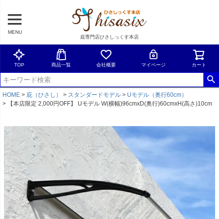
MENU
庇専門店ひさしっくす本店
TOP
商品一覧
会社概要
マイページ
カート
HOME
庇（ひさし）
スタンダードモデル
Uモデル（奥行60cm）
【本店限定 2,000円OFF】 Uモデル W(横幅)96cmxD(奥行)60cmxH(高さ)10cm