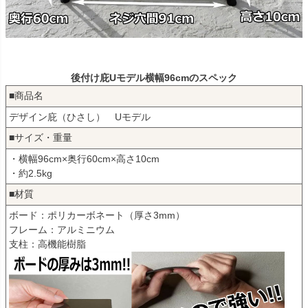
後付け庇Uモデル横幅96cmのスペック
■商品名
デザイン庇（ひさし） Uモデル
■サイズ・重量
・横幅96cm×奥行60cm×高さ10cm
・約2.5kg
■材質
ボード：ポリカーボネート（厚さ3mm）
フレーム：アルミニウム
支柱：高機能樹脂