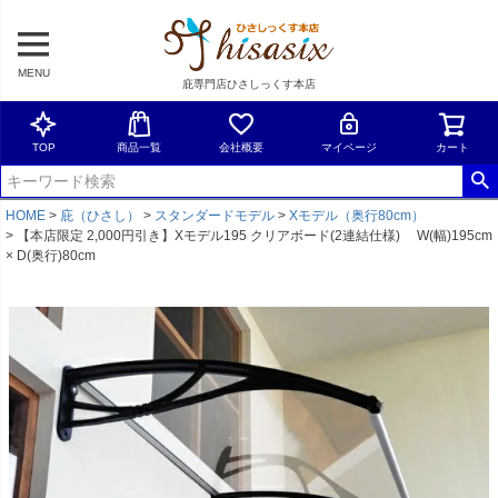
MENU
庇専門店ひさしっくす本店
TOP
商品一覧
会社概要
マイページ
カート
HOME
庇（ひさし）
スタンダードモデル
Xモデル（奥行80cm）
【本店限定 2,000円引き】Xモデル195 クリアボード(2連結仕様) W(幅)195cm
× D(奥行)80cm