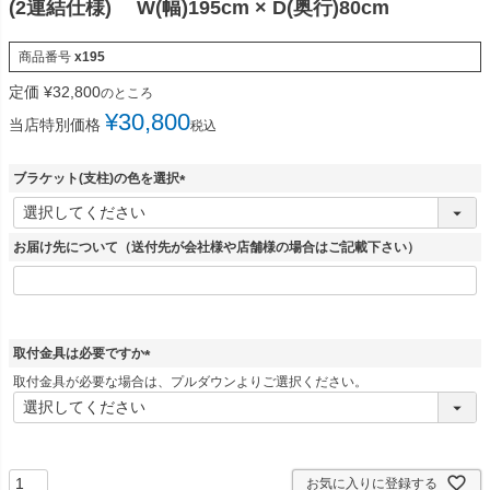
(2連結仕様) W(幅)195cm × D(奥行)80cm
商品番号
x195
定価
¥
32,800
のところ
¥
30,800
当店特別価格
税込
ブラケット(支柱)の色を選択
(
必
須
お届け先について（送付先が会社様や店舗様の場合はご記載下さい）
)
取付金具は必要ですか
(
取付金具が必要な場合は、プルダウンよりご選択ください。
必
須
)
お気に入りに登録する