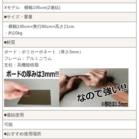
Xモデル 横幅195cm(2連結)
■サイズ・重量
・横幅195cm×奥行80cm×高さ21cm
・約10kg
■材質
ボード：ポリカーボネート（厚さ3mm）
フレーム：アルミニウム
支柱：高機能樹脂
■連結使用
可能
■おすすめ使用場所