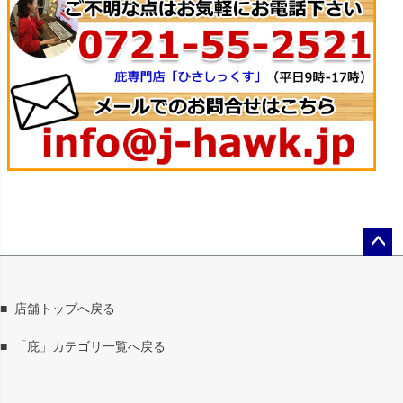
ペー
ジト
ップ
■
店舗トップへ戻る
へ
■
「庇」カテゴリ一覧へ戻る