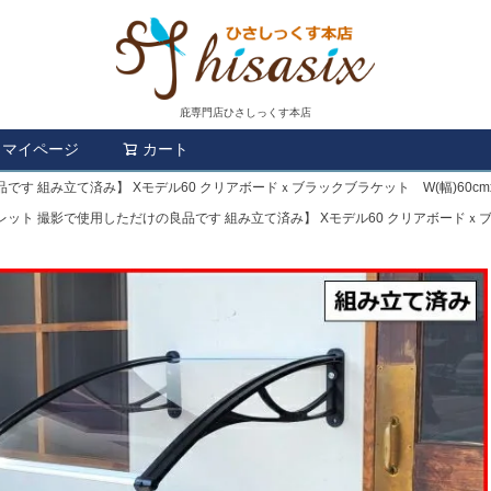
庇専門店ひさしっくす本店
マイページ
カート
検索
す 組み立て済み】 Xモデル60 クリアボードｘブラックブラケット W(幅)60cmxD
ット 撮影で使用しただけの良品です 組み立て済み】 Xモデル60 クリアボードｘブラッ