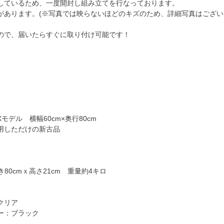
しているため、一度開封し組み立てを行なっております。
があります。(※写真では映らないほどのキズのため、詳細写真はござい
ので、届いたらすぐに取り付け可能です！
モデル 横幅60cm×奥行80cm
用しただけの新古品
き80cmｘ高さ21cm 重量約4キロ
クリア
ー：ブラック