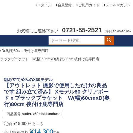
ログイン
会員登録
ご利用ガイド
メールマガジン
0721-55-2521
お気軽にご連絡下さい
（平日 10:00-16:00)
(奥行)80cm 後付け庇専門店
クブラケット W(幅)60cmxD(奥行)80cm 後付け庇専門店
組み立て済みのX60モデル
【アウトレット 撮影で使用しただけの良品
です 組み立て済み】 Xモデル60 クリアボー
ドｘブラックブラケット W(幅)60cmxD(奥
行)80cm 後付け庇専門店
商品番号
outlet-x60clbl-kumitate
定価
¥
19,600
のところ
¥
14,300
当店特別価格
税込