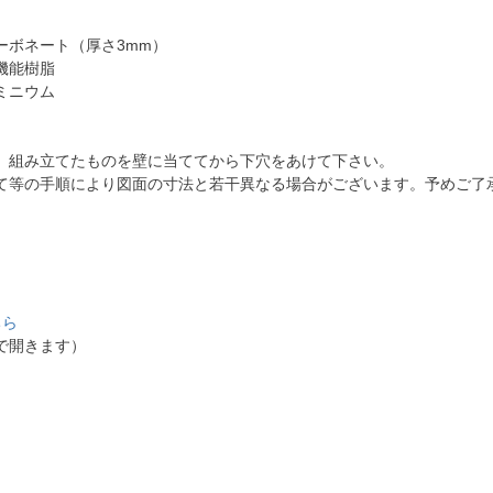
ーボネート（厚さ3mm）
機能樹脂
ミニウム
、組み立てたものを壁に当ててから下穴をあけて下さい。
て等の手順により図面の寸法と若干異なる場合がございます。予めご了
ちら
で開きます）