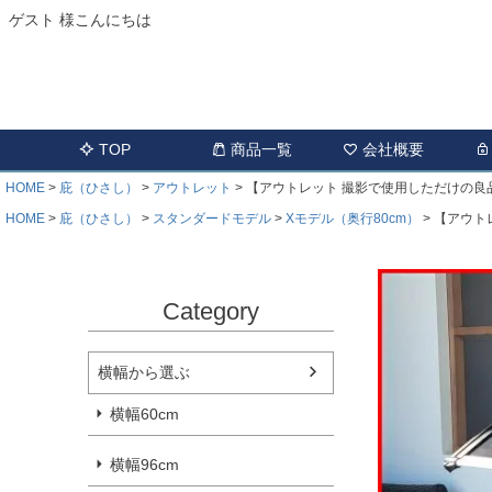
ゲスト 様こんにちは
TOP
商品一覧
会社概要
HOME
庇（ひさし）
アウトレット
【アウトレット 撮影で使用しただけの良品で
HOME
庇（ひさし）
スタンダードモデル
Xモデル（奥行80cm）
【アウトレ
Category
横幅から選ぶ
横幅60cm
横幅96cm