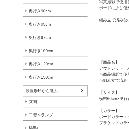
写真撮影で使用
ボードに少し傷
奥行き90cm
組み立て済みな
奥行き95cm
奥行き97cm
奥行き100cm
【商品名】
奥行き120cm
アウトレット X
※商品撮影で使
奥行き150cm
※組み立て済み
設置場所から選ぶ
【サイズ】
横幅60cm×奥行
玄関
【カラー】
二階ベランダ
ボードカラー：
ブラケットカラ
勝手口