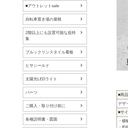
■アウトレットsale
自転車置き場の屋根
2階以上にも設置可能な庇特
集
ブルックリンスタイル看板
ヒサシールド
太陽光LEDライト
パーツ
■商
デザ
ご購入・取り付け前に
■サ
各種説明書・図面
・横幅
・約6