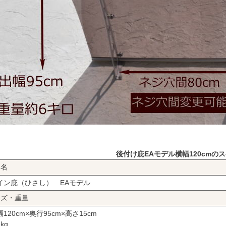
後付け庇EAモデル横幅120cmの
品名
イン庇（ひさし） EAモデル
イズ・重量
120cm×奥行95cm×高さ15cm
kg