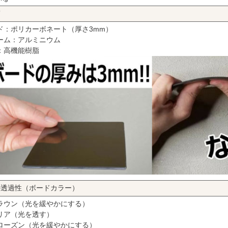
質
ド：ポリカーボネート（厚さ3mm）
ーム：アルミニウム
：高機能樹脂
の透過性（ボードカラー）
ラウン（光を緩やかにする）
リア（光を透す）
ローズン（光を緩やかにする）