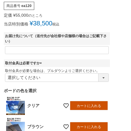
商品番号
ea120
定価
¥
55,000
のところ
¥
38,500
当店特別価格
税込
お届け先について（送付先が会社様や店舗様の場合はご記載下さ
い）
取付金具は必要ですか
(
取付金具が必要な場合は、プルダウンよりご選択ください。
必
須
)
ボードの色を選択
クリア
カートに入れる
ブラウン
カートに入れる