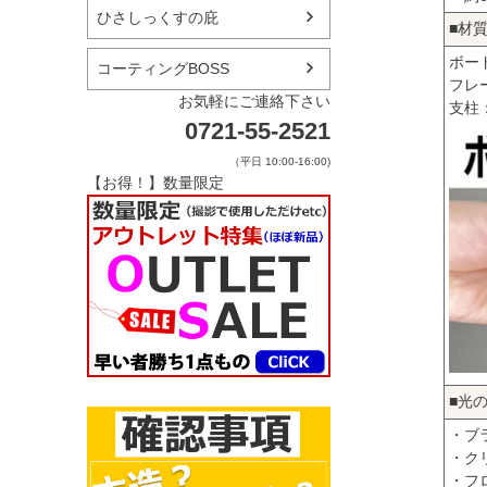
ひさしっくすの庇
■材
ボー
コーティングBOSS
フレ
お気軽にご連絡下さい
支柱
0721-55-2521
（平日 10:00-16:00)
【お得！】数量限定
■光
・ブ
・ク
・フ