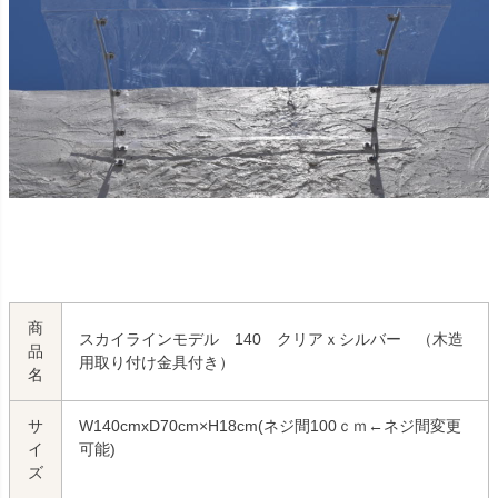
商
スカイラインモデル 140 クリアｘシルバー （木造
品
用取り付け金具付き）
名
サ
W140cmxD70cm×H18cm(ネジ間100ｃｍ←ネジ間変更
イ
可能)
ズ