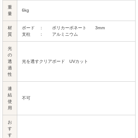
重
6kg
量
材
ボード ： ポリカーボネート 3mm
質
支柱 ： アルミニウム
光
の
透
光を透すクリアボード UVカット
過
性
連
結
不可
使
用
お
す
す