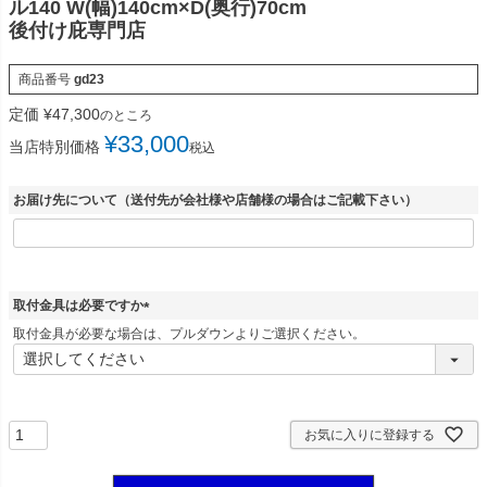
ル140 W(幅)140cm×D(奥行)70cm
後付け庇専門店
商品番号
gd23
定価
¥
47,300
のところ
¥
33,000
当店特別価格
税込
お届け先について（送付先が会社様や店舗様の場合はご記載下さい）
取付金具は必要ですか
(
取付金具が必要な場合は、プルダウンよりご選択ください。
必
須
)
お気に入りに登録する