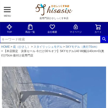
MENU
庇専門店ひさしっくす本店
TOP
商品一覧
会社概要
マイページ
カート
HOME
庇（ひさし）
スタイリッシュモデル
SKYモデル（奥行70cm）
【本店限定 決算セール 今だけ30％オフ】SKYモデル140 W(幅)140cm×D(奥
行)70cm 後付け庇専門店