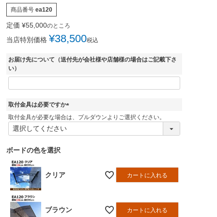
商品番号
ea120
定価
¥
55,000
のところ
¥
38,500
当店特別価格
税込
お届け先について（送付先が会社様や店舗様の場合はご記載下さ
い）
取付金具は必要ですか
(
取付金具が必要な場合は、プルダウンよりご選択ください。
必
須
)
ボードの色を選択
クリア
カートに入れる
ブラウン
カートに入れる