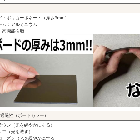
質
ド：ポリカーボネート（厚さ3mm）
ーム：アルミニウム
：高機能樹脂
の透過性（ボードカラー）
ラウン（光を緩やかにする）
リア（光を透す）
ローズン（光を緩やかにする）