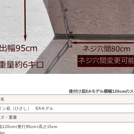
後付け庇EAモデル横幅120cmの
品名
イン庇（ひさし） EAモデル
イズ・重量
120cm×奥行95cm×高さ15cm
kg