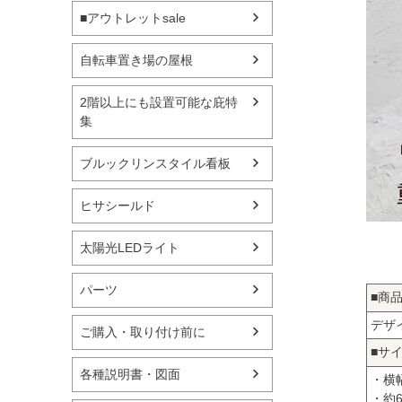
■アウトレットsale
自転車置き場の屋根
2階以上にも設置可能な庇特
集
ブルックリンスタイル看板
ヒサシールド
太陽光LEDライト
パーツ
■商
デザ
ご購入・取り付け前に
■サ
各種説明書・図面
・横幅
・約6