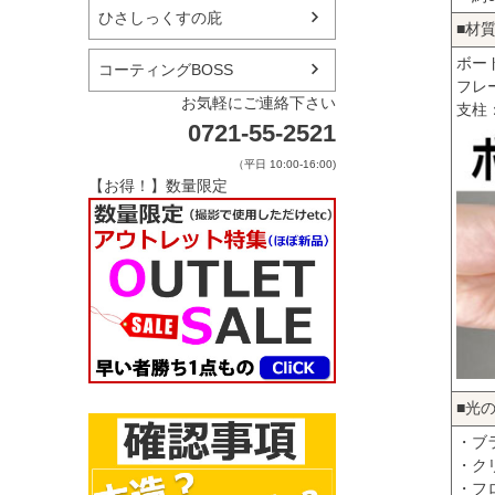
ひさしっくすの庇
■材
ボー
コーティングBOSS
フレ
お気軽にご連絡下さい
支柱
0721-55-2521
（平日 10:00-16:00)
【お得！】数量限定
■光
・ブ
・ク
・フ