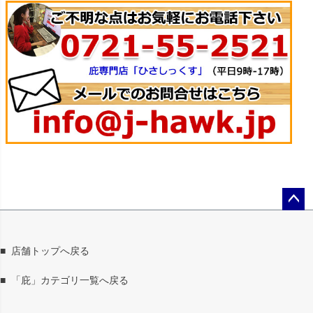
ペー
ジト
ップ
■
店舗トップへ戻る
へ
■
「庇」カテゴリ一覧へ戻る