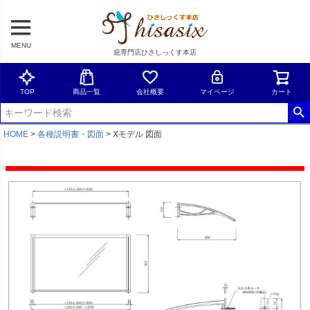
MENU
庇専門店ひさしっくす本店
TOP
商品一覧
会社概要
マイページ
カート
HOME
各種説明書・図面
Xモデル 図面