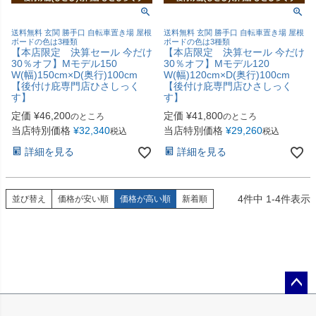
送料無料 玄関 勝手口 自転車置き場 屋根
送料無料 玄関 勝手口 自転車置き場 屋根
ボードの色は3種類
ボードの色は3種類
【本店限定 決算セール 今だけ
【本店限定 決算セール 今だけ
30％オフ】Mモデル150
30％オフ】Mモデル120
W(幅)150cm×D(奥行)100cm
W(幅)120cm×D(奥行)100cm
【後付け庇専門店ひさしっく
【後付け庇専門店ひさしっく
す】
す】
定価
¥
46,200
定価
¥
41,800
のところ
のところ
当店特別価格
¥
32,340
当店特別価格
¥
29,260
税込
税込
詳細を見る
詳細を見る
4
件中
1
-
4
件表示
並び替え
価格が安い順
価格が高い順
新着順
ペー