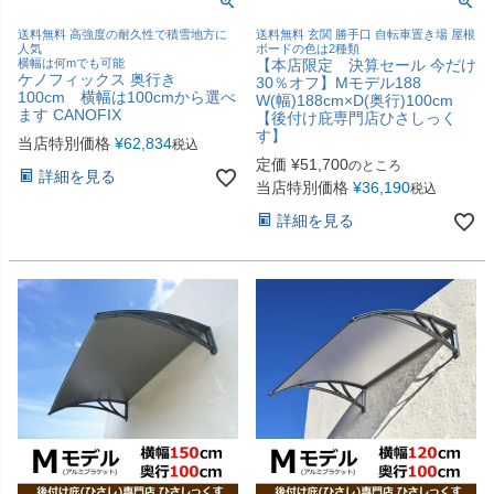
送料無料 高強度の耐久性で積雪地方に
送料無料 玄関 勝手口 自転車置き場 屋根
人気
ボードの色は2種類
横幅は何mでも可能
【本店限定 決算セール 今だけ
ケノフィックス 奥行き
30％オフ】Mモデル188
100cm 横幅は100cmから選べ
W(幅)188cm×D(奥行)100cm
ます CANOFIX
【後付け庇専門店ひさしっく
す】
当店特別価格
¥
62,834
税込
定価
¥
51,700
のところ
詳細を見る
当店特別価格
¥
36,190
税込
詳細を見る