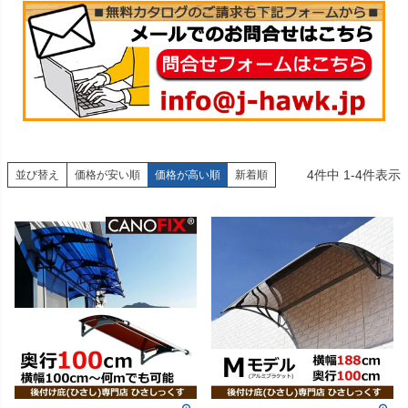
4
件中
1
-
4
件表示
並び替え
価格が安い順
価格が高い順
新着順