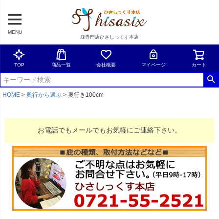
MENU
庇専門店ひさしっくす本店
TOP
商品一覧
会社概要
マイページ
カート
HOME
奥行から選ぶ
奥行き100cm
お電話でもメールでもお気軽にご連絡下さい。