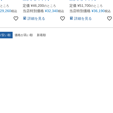
定価
¥
46,200
定価
¥
51,700
ところ
のところ
のところ
29,260
当店特別価格
¥
32,340
当店特別価格
¥
36,190
税込
税込
税込
詳細を見る
詳細を見る
が安い順
価格が高い順
新着順