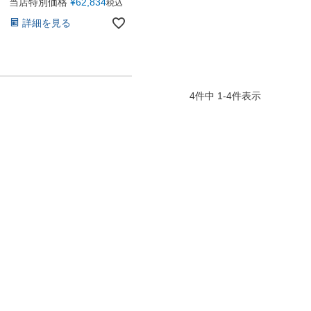
当店特別価格
¥
62,834
税込
詳細を見る
4
件中
1
-
4
件表示