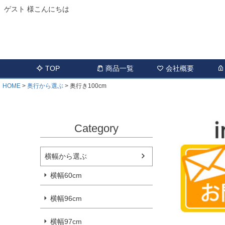
ゲスト 様こんにちは
TOP
商品一覧
会社概要
HOME
奥行から選ぶ
奥行き100cm
Category
横幅から選ぶ
横幅60cm
横幅96cm
横幅97cm