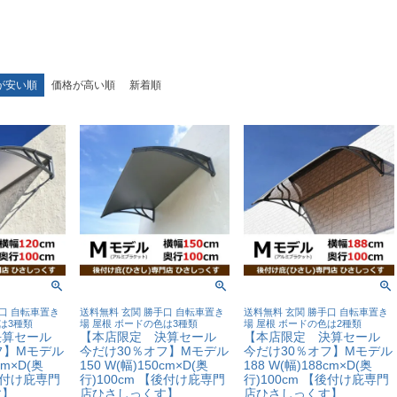
が安い順
価格が高い順
新着順
口 自転車置き
送料無料 玄関 勝手口 自転車置き
送料無料 玄関 勝手口 自転車置き
は3種類
場 屋根 ボードの色は3種類
場 屋根 ボードの色は2種類
決算セール
【本店限定 決算セール
【本店限定 決算セール
フ】Mモデル
今だけ30％オフ】Mモデル
今だけ30％オフ】Mモデル
cm×D(奥
150 W(幅)150cm×D(奥
188 W(幅)188cm×D(奥
【後付け庇専門
行)100cm 【後付け庇専門
行)100cm 【後付け庇専門
す】
店ひさしっくす】
店ひさしっくす】