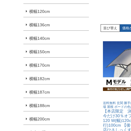
横幅120cm
横幅136cm
並び替え
価格
横幅140cm
横幅150cm
横幅170cm
横幅182cm
横幅187cm
送料無料 玄関 勝手
横幅188cm
場 屋根 ボードの色
【本店限定 
今だけ30％オ
横幅200cm
120 W(幅)120
行)100cm 
店ひさしっく