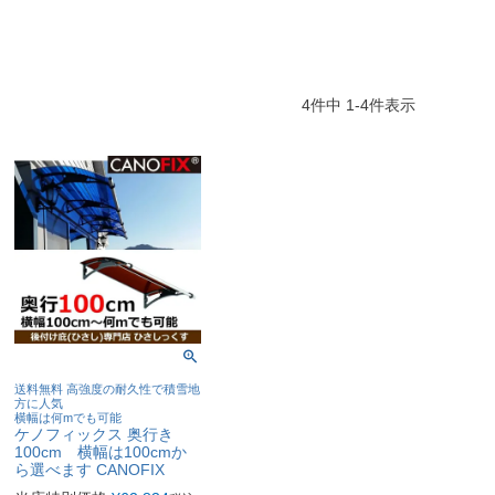
4
件中
1
-
4
件表示
送料無料 高強度の耐久性で積雪地
方に人気
横幅は何mでも可能
ケノフィックス 奥行き
100cm 横幅は100cmか
ら選べます CANOFIX