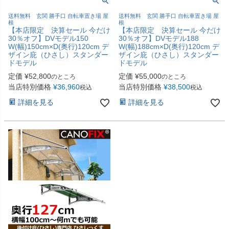
送料無料 玄関 勝手口 自転車置き場 屋
送料無料 玄関 勝手口 自転車置き場 屋
根
根
【本店限定 決算セール 今だけ
【本店限定 決算セール 今だけ
30％オフ】DVモデル150
30％オフ】DVモデル188
W(幅)150cm×D(奥行)120cm デ
W(幅)188cm×D(奥行)120cm デ
ザイン庇（ひさし）スタンダー
ザイン庇（ひさし）スタンダー
ドモデル
ドモデル
定価
¥
52,800
定価
¥
55,000
のところ
のところ
当店特別価格
¥
36,960
当店特別価格
¥
38,500
税込
税込
詳細を見る
詳細を見る