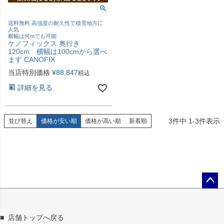
送料無料 高強度の耐久性で積雪地方に
人気
横幅は何mでも可能
ケノフィックス 奥行き
120cm 横幅は100cmから選べ
ます CANOFIX
当店特別価格
¥
88,847
税込
詳細を見る
3
件中
1
-
3
件表示
並び替え
価格が安い順
価格が高い順
新着順
ペー
ジト
ップ
■
店舗トップへ戻る