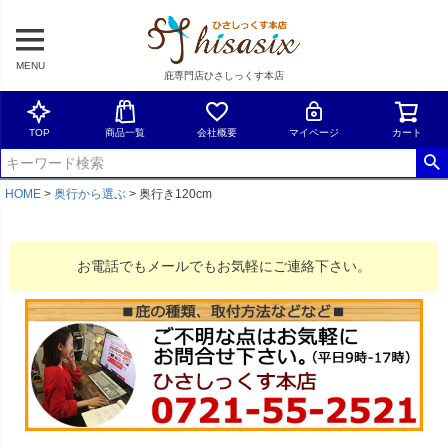
MENU
庇専門店ひさしっくす本店
TOP
商品一覧
会社概要
マイページ
カート
HOME
奥行から選ぶ
奥行き120cm
お電話でもメールでもお気軽にご連絡下さい。