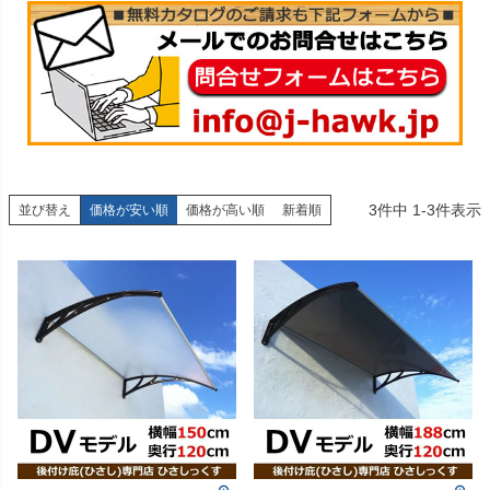
3
件中
1
-
3
件表示
並び替え
価格が安い順
価格が高い順
新着順