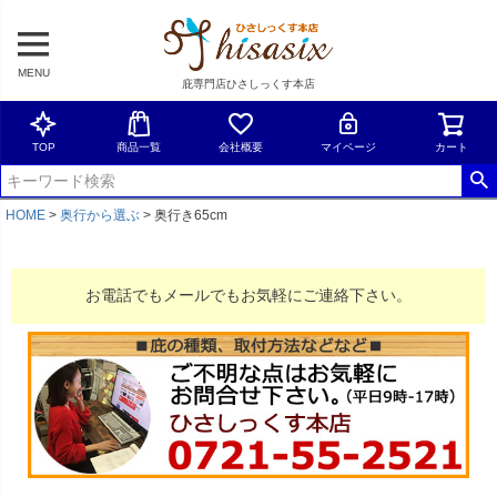
MENU
庇専門店ひさしっくす本店
TOP
商品一覧
会社概要
マイページ
カート
HOME
奥行から選ぶ
奥行き65cm
お電話でもメールでもお気軽にご連絡下さい。