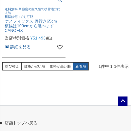
送料無料 高強度の耐久性で積雪地方に
人気
横幅は何mでも可能
ケノフィックス 奥行き65cm
横幅は100cmから選べます
CANOFIX
当店特別価格
¥
51,493
税込
詳細を見る
1
件中
1
-
1
件表示
並び替え
価格が安い順
価格が高い順
新着順
ペー
ジト
ップ
■
店舗トップへ戻る
へ