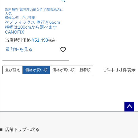
送料無料 高強度の耐久性で積雪地方に
人気
横幅は何mでも可能
ケノフィックス 奥行き65cm
横幅は100cmから選べます
CANOFIX
当店特別価格
¥
51,493
税込
詳細を見る
1
件中
1
-
1
件表示
並び替え
価格が安い順
価格が高い順
新着順
ペー
ジト
ップ
■
店舗トップへ戻る
へ