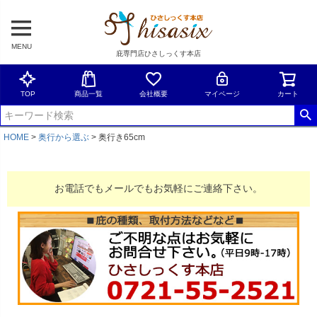
MENU
庇専門店ひさしっくす本店
TOP
商品一覧
会社概要
マイページ
カート
HOME
奥行から選ぶ
奥行き65cm
お電話でもメールでもお気軽にご連絡下さい。