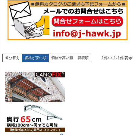
1
件中
1
-
1
件表示
並び替え
価格が安い順
価格が高い順
新着順