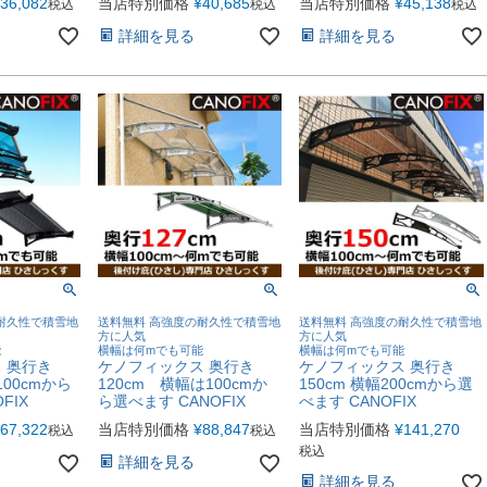
36,082
当店特別価格
¥
40,685
当店特別価格
¥
45,138
税込
税込
税込
詳細を見る
詳細を見る
耐久性で積雪地
送料無料 高強度の耐久性で積雪地
送料無料 高強度の耐久性で積雪地
方に人気
方に人気
能
横幅は何mでも可能
横幅は何mでも可能
 奥行き
ケノフィックス 奥行き
ケノフィックス 奥行き
100cmから
120cm 横幅は100cmか
150cm 横幅200cmから選
FIX
ら選べます CANOFIX
べます CANOFIX
67,322
当店特別価格
¥
88,847
当店特別価格
¥
141,270
税込
税込
税込
詳細を見る
詳細を見る