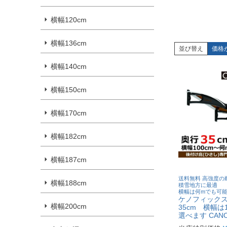
横幅120cm
横幅136cm
並び替え
価格
横幅140cm
横幅150cm
横幅170cm
横幅182cm
横幅187cm
送料無料 高強度の
横幅188cm
積雪地方に最適
横幅は何mでも可
ケノフィックス
横幅200cm
35cm 横幅は
選べます CANO