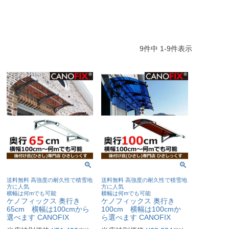
9
件中
1
-
9
件表示
送料無料 高強度の耐久性で積雪地
送料無料 高強度の耐久性で積雪地
方に人気
方に人気
横幅は何mでも可能
横幅は何mでも可能
ケノフィックス 奥行き
ケノフィックス 奥行き
65cm 横幅は100cmから
100cm 横幅は100cmか
選べます CANOFIX
ら選べます CANOFIX