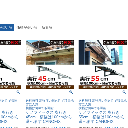
が安い順
価格が高い順
新着順
耐久性で雪国、
送料無料 高強度の耐久性で積雪地
送料無料 高強度の耐久性で積雪地
方に人気
方に人気
能
横幅は何mでも可能
横幅は何mでも可能
 奥行き
ケノフィックス 奥行き
ケノフィックス 奥行き
100cmから
45cm 横幅は100cmから
55cm 横幅は100cmから
FIX
選べます CANOFIX
選べます CANOFIX