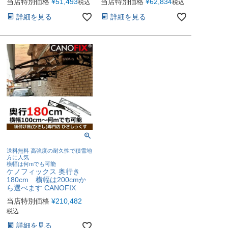
当店特別価格
¥
51,493
当店特別価格
¥
62,834
税込
税込
詳細を見る
詳細を見る
送料無料 高強度の耐久性で積雪地
方に人気
横幅は何mでも可能
ケノフィックス 奥行き
180cm 横幅は200cmか
ら選べます CANOFIX
当店特別価格
¥
210,482
税込
詳細を見る