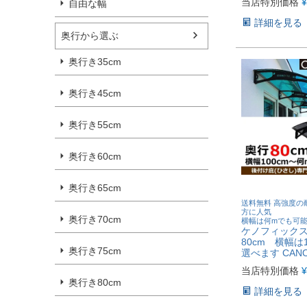
当店特別価格
¥
自由な幅
詳細を見る
奥行から選ぶ
奥行き35cm
奥行き45cm
奥行き55cm
奥行き60cm
奥行き65cm
送料無料 高強度の
方に人気
奥行き70cm
横幅は何mでも可
ケノフィックス
80cm 横幅は
奥行き75cm
選べます CANO
当店特別価格
¥
奥行き80cm
詳細を見る