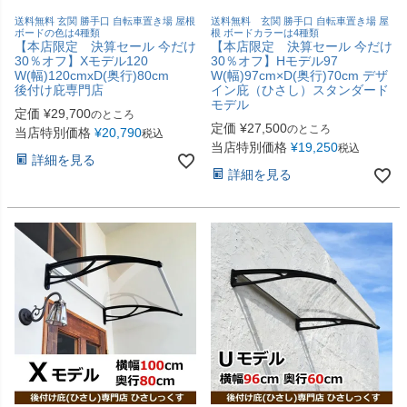
送料無料 玄関 勝手口 自転車置き場 屋根
送料無料 玄関 勝手口 自転車置き場 屋
ボードの色は4種類
根 ボードカラーは4種類
【本店限定 決算セール 今だけ
【本店限定 決算セール 今だけ
30％オフ】Xモデル120
30％オフ】Hモデル97
W(幅)120cmxD(奥行)80cm
W(幅)97cm×D(奥行)70cm デザ
後付け庇専門店
イン庇（ひさし）スタンダード
モデル
定価
¥
29,700
のところ
定価
¥
27,500
のところ
当店特別価格
¥
20,790
税込
当店特別価格
¥
19,250
税込
詳細を見る
詳細を見る