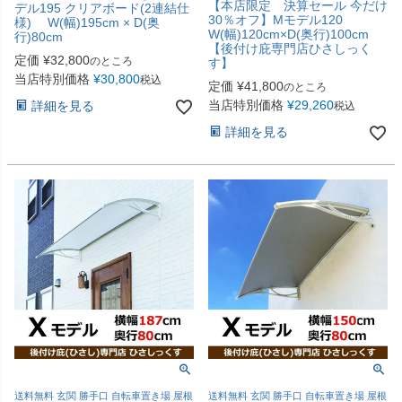
【本店限定 決算セール 今だけ
デル195 クリアボード(2連結仕
30％オフ】Mモデル120
様) W(幅)195cm × D(奥
W(幅)120cm×D(奥行)100cm
行)80cm
【後付け庇専門店ひさしっく
定価
¥
32,800
のところ
す】
当店特別価格
¥
30,800
税込
定価
¥
41,800
のところ
当店特別価格
¥
29,260
詳細を見る
税込
詳細を見る
送料無料 玄関 勝手口 自転車置き場 屋根
送料無料 玄関 勝手口 自転車置き場 屋根