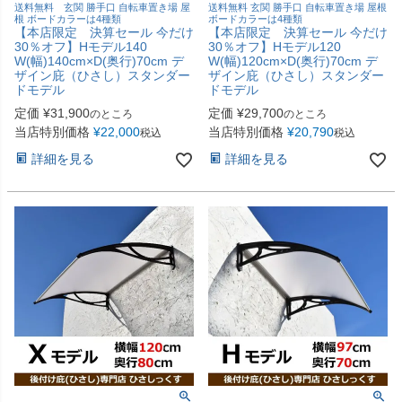
送料無料 玄関 勝手口 自転車置き場 屋
送料無料 玄関 勝手口 自転車置き場 屋根
根 ボードカラーは4種類
ボードカラーは4種類
【本店限定 決算セール 今だけ
【本店限定 決算セール 今だけ
30％オフ】Hモデル140
30％オフ】Hモデル120
W(幅)140cm×D(奥行)70cm デ
W(幅)120cm×D(奥行)70cm デ
ザイン庇（ひさし）スタンダー
ザイン庇（ひさし）スタンダー
ドモデル
ドモデル
定価
¥
31,900
定価
¥
29,700
のところ
のところ
当店特別価格
¥
22,000
当店特別価格
¥
20,790
税込
税込
詳細を見る
詳細を見る