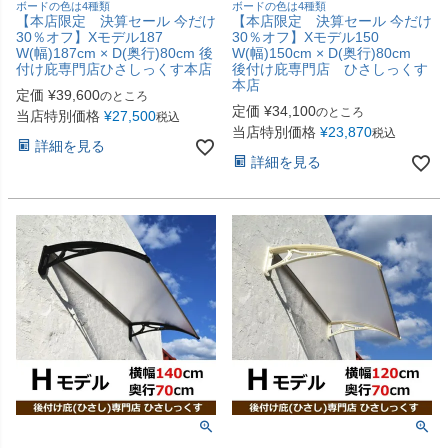
ボードの色は4種類
ボードの色は4種類
【本店限定 決算セール 今だけ
【本店限定 決算セール 今だけ
30％オフ】Xモデル187
30％オフ】Xモデル150
W(幅)187cm × D(奥行)80cm 後
W(幅)150cm × D(奥行)80cm
付け庇専門店ひさしっくす本店
後付け庇専門店 ひさしっくす
本店
定価
¥
39,600
のところ
定価
¥
34,100
のところ
当店特別価格
¥
27,500
税込
当店特別価格
¥
23,870
税込
詳細を見る
詳細を見る