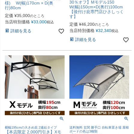
30％オフ】Mモデル150
様) W(幅)170cm × D(奥
W(幅)150cm×D(奥行)100cm
行)80cm
【後付け庇専門店ひさしっく
定価
¥
35,000
のところ
す】
当店特別価格
¥
33,000
税込
定価
¥
46,200
のところ
当店特別価格
¥
32,340
詳細を見る
税込
詳細を見る
横幅195cmの大きめ庇 2連結タイプ
送料無料 玄関 勝手口 自転車置き場 屋根
【本店限定 2,000円引き】Xモ
ボードの色は3種類