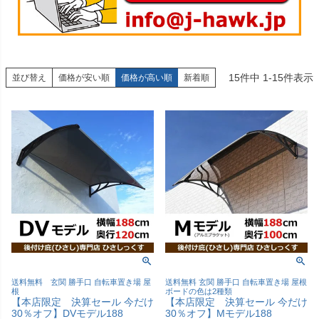
15
件中
1
-
15
件表示
並び替え
価格が安い順
価格が高い順
新着順
送料無料 玄関 勝手口 自転車置き場 屋
送料無料 玄関 勝手口 自転車置き場 屋根
根
ボードの色は2種類
【本店限定 決算セール 今だけ
【本店限定 決算セール 今だけ
30％オフ】DVモデル188
30％オフ】Mモデル188