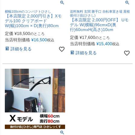
横幅100cmのコンパクトひさし
送料無料 玄関 勝手口 自転車置き場 屋根
【本店限定 2,000円引き】Xモ
後付け庇(ひさし)
【本店限定 2,000円OFF】 Uモ
デル100 クリアボード
デル W(横幅)96cmxD(奥
W(幅)100cm × D(奥行)80cm
行)60cmxH(高さ)10cm
定価
¥
18,500
のところ
定価
¥
17,600
のところ
当店特別価格
¥
16,500
税込
当店特別価格
¥
15,400
税込
詳細を見る
詳細を見る