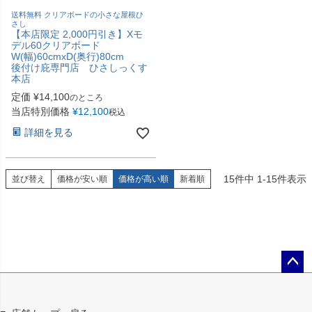
送料無料 クリアボードの小さな屋根ひ
さし
【本店限定 2,000円引き】Xモ
デル60クリアボード
W(幅)60cmxD(奥行)80cm
後付け庇専門店 ひさしっくす
本店
定価
¥
14,100
のところ
当店特別価格
¥
12,100
税込
詳細を見る
15
件中
1
-
15
件表示
並び替え
価格が安い順
価格が高い順
新着順
ペー
ジト
ップ