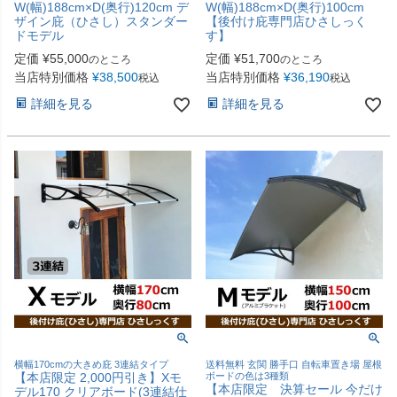
W(幅)188cm×D(奥行)120cm デ
W(幅)188cm×D(奥行)100cm
ザイン庇（ひさし）スタンダー
【後付け庇専門店ひさしっく
ドモデル
す】
定価
¥
55,000
定価
¥
51,700
のところ
のところ
当店特別価格
¥
38,500
当店特別価格
¥
36,190
税込
税込
詳細を見る
詳細を見る
横幅170cmの大きめ庇 3連結タイプ
送料無料 玄関 勝手口 自転車置き場 屋根
【本店限定 2,000円引き】Xモ
ボードの色は3種類
【本店限定 決算セール 今だけ
デル170 クリアボード(3連結仕